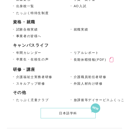
出身校一覧
AO入試
たっぷく特待生制度
資格・就職
試験合格実績
就職実績
事業者の皆様へ
キャンパスライフ
年間カレンダー
リアルレポート
卒業生・在校生の声
長期休暇情報(PDF)
研修・講座
介護福祉士実務者研修
介護職員初任者研修
スキルアップ研修
外国人材向け研修
その他
たっぷく児童クラブ
放課後等デイサービス
ふくっこ
日本語学科